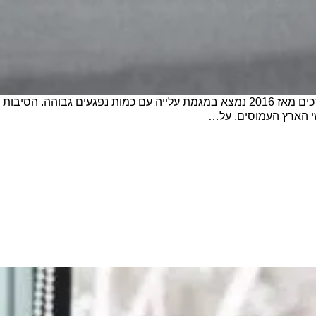
על פי נתוני הסטטיסטיקה מן השנים האחרונות, נושא תאונות הדרכים מאז 2016 נמצא במגמת עלייה ע
שי הארץ העמוסים. על…