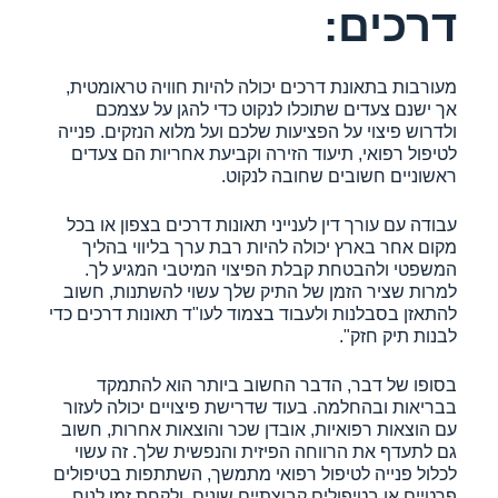
דרכים:
מעורבות בתאונת דרכים יכולה להיות חוויה טראומטית,
אך ישנם צעדים שתוכלו לנקוט כדי להגן על עצמכם
ולדרוש פיצוי על הפציעות שלכם ועל מלוא הנזקים. פנייה
לטיפול רפואי, תיעוד הזירה וקביעת אחריות הם צעדים
ראשוניים חשובים שחובה לנקוט.
עבודה עם עורך דין לענייני תאונות דרכים בצפון או בכל
מקום אחר בארץ יכולה להיות רבת ערך בליווי בהליך
המשפטי ולהבטחת קבלת הפיצוי המיטבי המגיע לך.
למרות שציר הזמן של התיק שלך עשוי להשתנות, חשוב
להתאזן בסבלנות ולעבוד בצמוד לעו"ד תאונות דרכים כדי
לבנות תיק חזק".
בסופו של דבר, הדבר החשוב ביותר הוא להתמקד
בבריאות ובהחלמה. בעוד שדרישת פיצויים יכולה לעזור
עם הוצאות רפואיות, אובדן שכר והוצאות אחרות, חשוב
גם לתעדף את הרווחה הפיזית והנפשית שלך. זה עשוי
לכלול פנייה לטיפול רפואי מתמשך, השתתפות בטיפולים
פרטיים או בטיפולים קבוצתיים שונים, ולקחת זמן לנוח